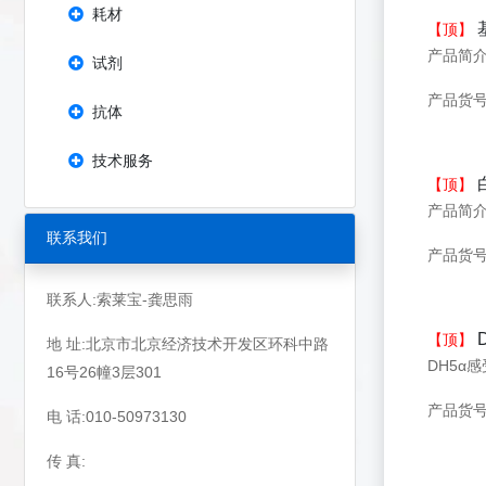
耗材
【顶】
试剂
产品货号：
抗体
技术服务
【顶】
联系我们
产品货号：
联系人:索莱宝-龚思雨
【顶】
地 址:北京市北京经济技术开发区环科中路
DH5α
16号26幢3层301
产品货号
电 话:010-50973130
传 真: