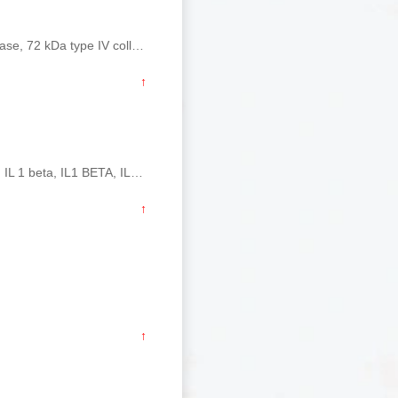
产品简介 基因名 MMP2 英文全称 matrix metallopeptidase 2 别称 72 kDa gelatinase, 72 kDa type IV collagenase, CLG4, CLG4A, Gelatinase A, Matrix metalloprote
↑
产品简介 基因名 IL1B 英文全称 interleukin 1, beta 别称 IL1 beta, Catabolin, IL 1, IL 1 beta, IL1 BETA, IL1B, IL1beta, IL1F2, IL-1&beta;, Interleukin 1 bet
↑
↑