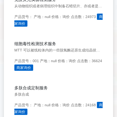
从动物组织或者病理组织中制备石蜡切片、亦或者是细胞爬片，对组织切片进行免疫荧光分析;
产品货号：
产地：null
价格：询价
点击数：24973
商
家询价
细胞毒性检测技术服务
MTT 可以被线粒体内的一些脱氢酶还原生成结晶状的深紫色产物formazan，在特定溶剂存在的情况下，可以被完全溶解，然后通过酶标仪可以测定490nm 波长附近的吸光度。细胞增殖越多越快，则吸光度越高；细胞毒性越大，则吸光度越低。CCK-8 的广泛应用于细胞增殖和细胞毒性的快速高灵敏度检测试剂盒。可
产品货号：001
产地：null
价格：询价
点击数：36624
商家询价
多肽合成定制服务
多肽合成
产品货号：
产地：null
价格：询价
点击数：24168
商
家询价