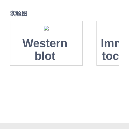
实验图
Western
Immu
blot
toch
analysis
y
with TIF1
para
beta
emb
antibody at
Colo
dilution at
canc