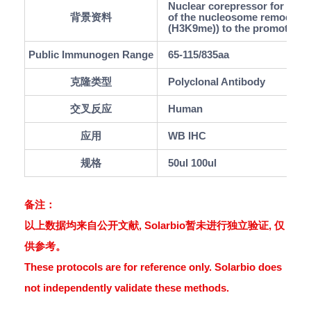
Nuclear corepressor for KRAB
背景资料
of the nucleosome remodeling
(H3K9me)) to the promoter r
Public Immunogen Range
65-115/835aa
克隆类型
Polyclonal Antibody
交叉反应
Human
应用
WB IHC
规格
50ul 100ul
备注：
以上数据均来自公开文献, Solarbio暂未进行独立验证, 仅
供参考。
These protocols are for reference only. Solarbio does
not independently validate these methods.