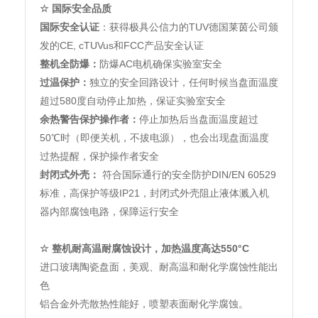
☆
国际安全品质
国际安全认证
：获得极具公信力的TUV德国莱茵公司颁
发的CE, cTUVus和FCC产品安全认证
整机全防爆：
防爆AC电机确保实验室安全
过温保护：
独立的安全回路设计，任何时候当盘面温度
超过580度自动停止加热，保证实验室安全
余热警告保护操作者：
停止加热后当盘面温度超过
50℃时（即便关机，不拔电源），也会出现盘面温度
过热提醒，保护操作者安全
封闭式外壳：
符合国际通行的安全防护DIN/EN 60529
标准，高保护等级IP21，封闭式外壳阻止液体溅入机
器内部腐蚀电路，保障运行安全
☆
整机
耐高温耐腐蚀设计，加热温度高达550°C
进口玻璃陶瓷盘面，美观、耐高温和耐化学腐蚀性能出
色
铝合金外壳散热性能好，喷塑表面耐化学腐蚀。